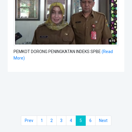
PEMKOT DORONG PENINGKATAN INDEKS SPBE
(Read
More)
(current)
Prev
1
2
3
4
5
6
Next