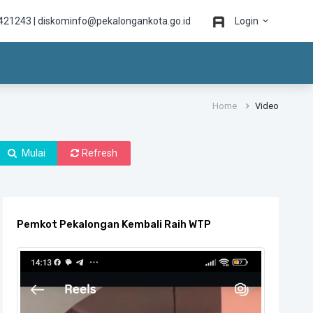
421243 | diskominfo@pekalongankota.go.id
Login
Home
Video
Mulai
Refresh
Pemkot Pekalongan Kembali Raih WTP